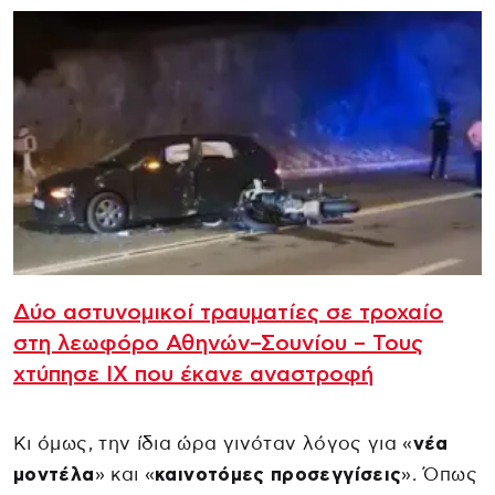
Δύο αστυνομικοί τραυματίες σε τροχαίο
στη λεωφόρο Αθηνών–Σουνίου – Τους
χτύπησε ΙΧ που έκανε αναστροφή
Κι όμως, την ίδια ώρα γινόταν λόγος για «
νέα
μοντέλα
» και «
καινοτόμες προσεγγίσεις
». Όπως