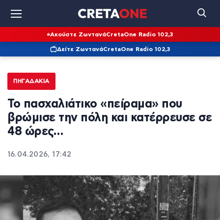
Ακούστε Ζωντανά
CretaOne Radio 102,3
Δείτε Ζωντανά
CretaOne Radio 102,3
ΠΗΓΑΔΆΚΙΑ
Το πασχαλιάτικο «πείραμα» που
βρώμισε την πόλη και κατέρρευσε σε
48 ώρες…
16.04.2026, 17:42