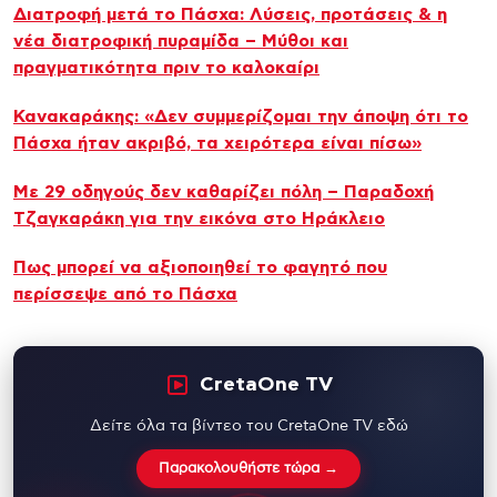
Διατροφή μετά το Πάσχα: Λύσεις, προτάσεις & η
νέα διατροφική πυραμίδα – Μύθοι και
πραγματικότητα πριν το καλοκαίρι
Κανακαράκης: «Δεν συμμερίζομαι την άποψη ότι το
Πάσχα ήταν ακριβό, τα χειρότερα είναι πίσω»
Με 29 οδηγούς δεν καθαρίζει πόλη – Παραδοχή
Τζαγκαράκη για την εικόνα στο Ηράκλειο
Πως μπορεί να αξιοποιηθεί το φαγητό που
περίσσεψε από το Πάσχα
CretaOne TV
Δείτε όλα τα βίντεο του CretaOne TV εδώ
Παρακολουθήστε τώρα →