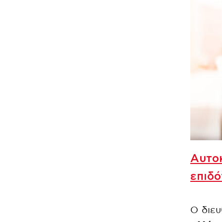
Αυτοκ
επιδό
Ο διευ