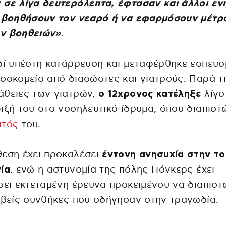
σε λίγα δευτερόλεπτα, έφτασαν και άλλοι εν
α βοηθήσουν τον νεαρό ή να εφαρμόσουν μέτρ
ν βοηθειών»
.
δί υπέστη κατάρρευση και μεταφέρθηκε εσπευ
σοκομείο από διασώστες και γιατρούς. Παρά τ
άθειες των γιατρών,
ο 12χρονος κατέληξε
λίγο
ιξή του στο νοσηλευτικό ίδρυμα, όπου διαπιστ
ατός
του.
εση έχει προκαλέσει
έντονη ανησυχία στην το
ία
, ενώ η αστυνομία της πόλης Γιόνκερς έχει
σει εκτεταμένη έρευνα προκειμένου να διαπισ
ιβείς συνθήκες που οδήγησαν στην τραγωδία.