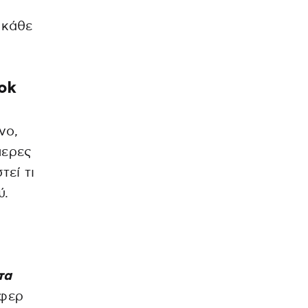
 κάθε
Tok
νο,
μερες
εί τι
ύ.
τα
οφερ