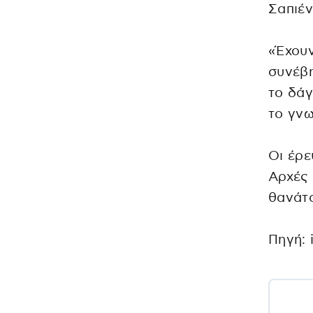
Σαπιέν
«Έχουν
συνέβη
το δάγ
το γν
Οι έρε
Αρχές 
θανάτο
Πηγή: 