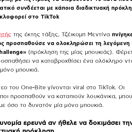
ατικό συνδέεται με κάποια διαδικτυακή πρόκλ
κλοφορεί στο TikTok
ητής
της έκτης τάξης, Τζέικομπ Μεντίνα
πνίγηκ
ώς προσπαθούσε να ολοκληρώσει τη λεγόμενη
hallenge»
(πρόκληση της μίας μπουκιάς). Φέρε
ροσπαθήσει να καταβροχθίσει ένα ολόκληρο ντ
 μόνο μπουκιά.
τεο του One-Bite γίνονται viral στο TikTok. Οι
οι προσπαθούν να καταπιούν λουκάνικα, μπου
 με όσο το δυνατόν μία μόνο μπουκιά.
υνομία ερευνά αν ήθελε να δοκιμάσει τη
κτυακή πρόκληση.