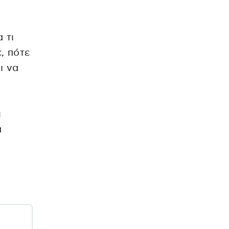
 τι
, πότε
ι να
ι
α