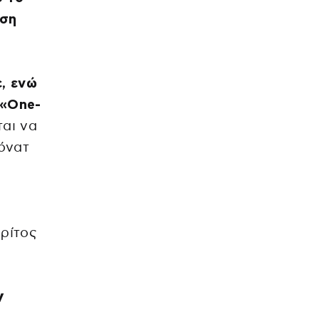
ηση
ε, ενώ
 «One-
ται να
όνατ
ρίτος
ν