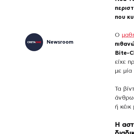
περιστ
που κυ
O
μαθ
Newsroom
πιθαν
Bite-C
είχε π
με μία
Τα βίν
άνθρωπ
ή κέικ
Η αστ
διαδι