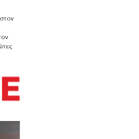
 στον
τον
ώτες