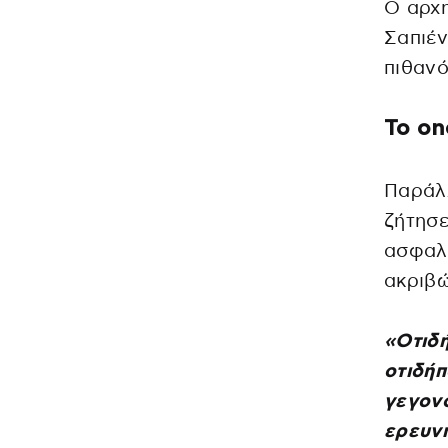
Ο αρχη
Σαπιέν
πιθανό
Το on
Παράλ
ζήτησε
ασφαλε
ακριβώ
«Οτιδή
οτιδήπ
γεγονό
ερευν