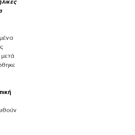
ήλικες
α
σμένα
ις
 μετά
ώθηκε
πική
τωθούν