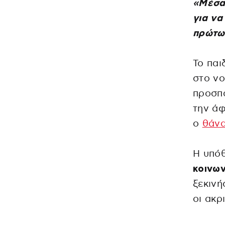
«Μέσα 
για ν
πρώτω
Το παι
στο νο
προσπ
την άφ
ο
θάν
Η υπόθ
κοινων
ξεκινή
οι ακρ