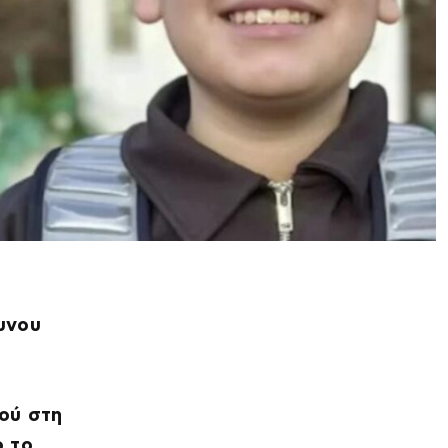
δυνου
ιού στη
ο το