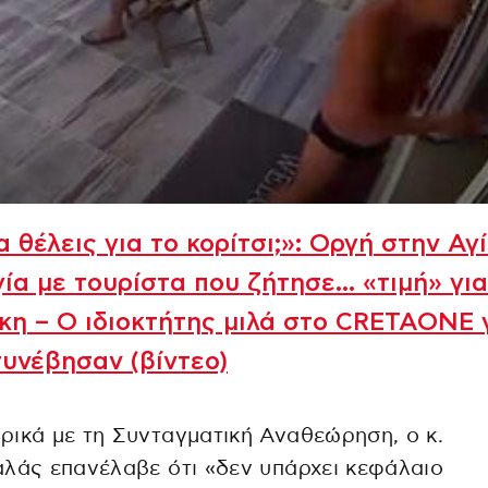
 θέλεις για το κορίτσι;»: Οργή στην Αγ
ία με τουρίστα που ζήτησε… «τιμή» για
κη – Ο ιδιοκτήτης μιλά στο CRETAONE 
υνέβησαν (βίντεο)
ικά με τη Συνταγματική Αναθεώρηση, ο κ.
λάς επανέλαβε ότι «δεν υπάρχει κεφάλαιο