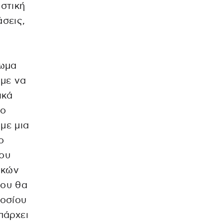
ιστική
άσεις,
ίωμα
υμε να
ικά
το
με μια
ο
ου
ικών
που θα
μοσίου
πάρχει