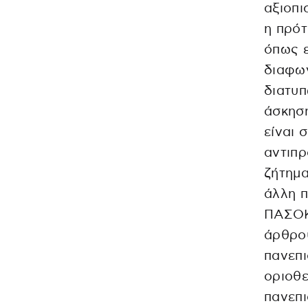
αξιοπι
η πρότ
όπως ε
διαφων
διατυπ
άσκηση
είναι 
αντιπρ
ζήτημα
άλλη π
ΠΑΣΟΚ 
άρθρου
πανεπι
οριοθε
πανεπι