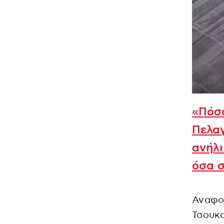
«Πόσα
Πελαγ
ανήλι
όσα σ
Αναφορ
Τσουκα