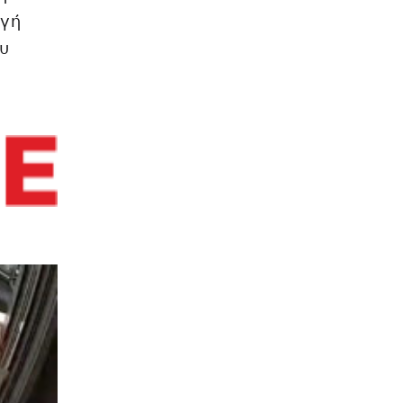
αγή
υ