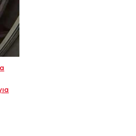
ία
για