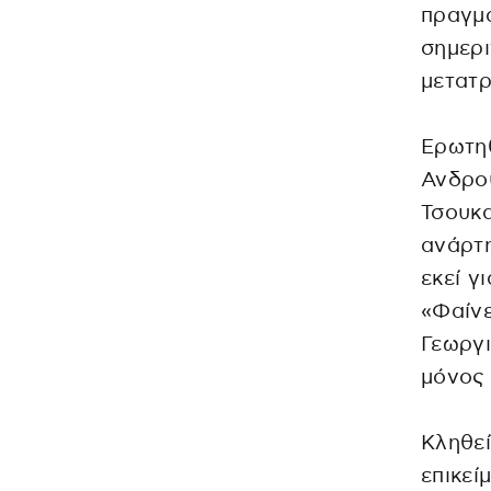
πραγμα
σημερι
μετατρ
Ερωτηθ
Ανδρου
Τσουκα
ανάρτη
εκεί γ
«Φαίνε
Γεωργι
μόνος 
Κληθεί
επικεί