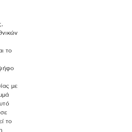
,
θνικών
ι το
 ψήφο
ίας με
μμά
αυτό
ισε
ί το
η