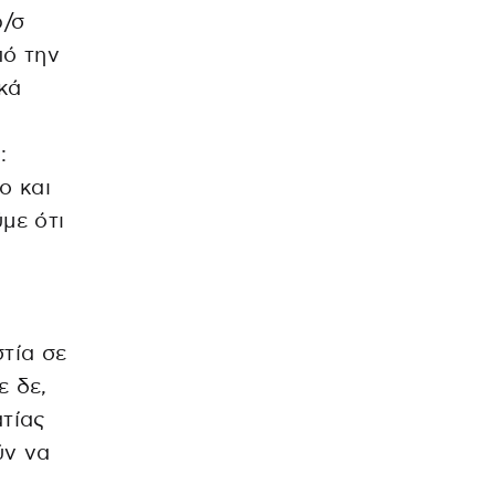
ρ/σ
πό την
κά
:
ο και
με ότι
στία σε
ε δε,
τίας
ύν να