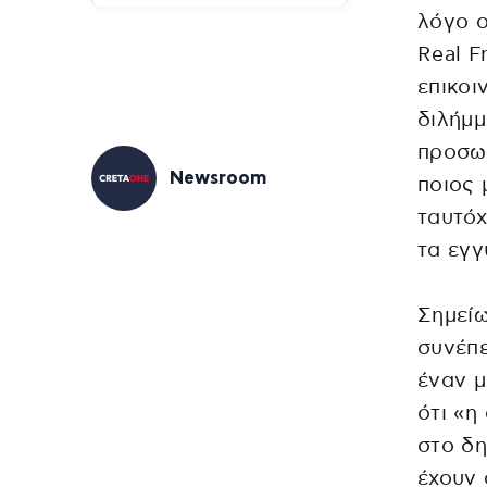
λόγο 
Real F
επικοι
διλήμμ
προσωπ
Newsroom
ποιος 
ταυτόχ
τα εγγ
Σημείω
συνέπε
έναν μ
ότι «η
στο δη
έχουν 