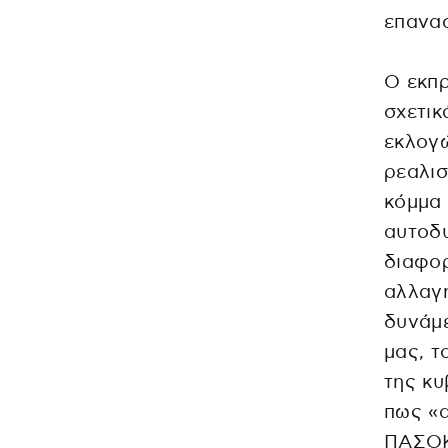
επανασ
Ο εκπ
σχετικ
εκλογώ
ρεαλισ
κόμμα 
αυτοδυ
διαφορ
αλλαγή
δυνάμ
μας, τ
της κυ
πως «α
ΠΑΣΟΚ 