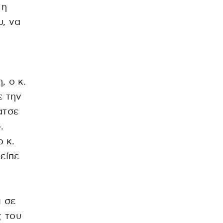
 η
υ, να
, ο κ.
ε την
ατσε
.
ο κ.
είπε
ι σε
ς του