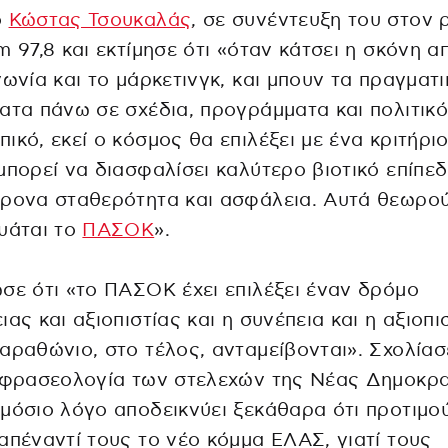
ο
Κώστας Τσουκαλάς
, σε συνέντευξη του στον 
m 97,8 και εκτίμησε ότι «όταν κάτσει η σκόνη α
νωνία και το μάρκετινγκ, και μπουν τα πραγματι
ατα πάνω σε σχέδια, προγράμματα και πολιτικό
ικό, εκεί ο κόσμος θα επιλέξει με ένα κριτήριο
μπορεί να διασφαλίσει καλύτερο βιοτικό επίπεδ
ρονα σταθερότητα και ασφάλεια. Αυτά θεωρού
υάται το
ΠΑΣΟΚ
».
σε ότι «το ΠΑΣΟΚ έχει επιλέξει έναν δρόμο
ιας και αξιοπιστίας και η συνέπεια και η αξιοπι
αραθώνιο, στο τέλος, ανταμείβονται». Σχολίασ
 φρασεολογία των στελεχών της Νέας Δημοκρα
μόσιο λόγο αποδεικνύει ξεκάθαρα ότι προτιμο
απέναντί τους το νέο κόμμα ΕΛΑΣ, γιατί τους