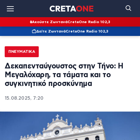
Ακούστε Ζωντανά
CretaOne Radio 102,3
Δείτε Ζωντανά
CretaOne Radio 102,3
ΠΝΕΥΜΑΤΙΚΆ
Δεκαπενταύγουστος στην Τήνο: Η
Μεγαλόχαρη, τα τάματα και το
συγκινητικό προσκύνημα
15.08.2025, 7:20