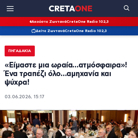
Ακούστε Ζωντανά
CretaOne Radio 102,3
Δείτε Ζωντανά
CretaOne Radio 102,3
ΠΗΓΑΔΆΚΙΑ
«Είμαστε μια ωραία…ατμόσφαιρα»!
Ένα τραπέζι όλο…αμηχανία και
ψύχρα!
03.06.2026, 15:17