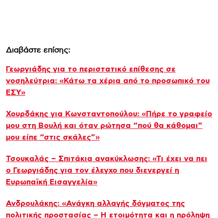
Διαβάστε επίσης:
Γεωργιάδης για το περιστατικό επίθεσης σε
νοσηλεύτρια: «Κάτω τα χέρια από το προσωπικό του
ΕΣΥ»
Χουρδάκης για Κωνσταντοπούλου: «Πήρε το γραφείο
μου στη Βουλή και όταν ρώτησα “πού θα κάθομαι”
μου είπε “στις σκάλες”»
Τσουκαλάς – Σπιτάκια ανακύκλωσης: «Τι έχει να πει
ο Γεωργιάδης για τον έλεγχο που διενεργεί η
Ευρωπαϊκή Εισαγγελία»
Ανδρουλάκης: «Ανάγκη αλλαγής δόγματος της
πολιτικής προστασίας – Η ετοιμότητα και η πρόληψη