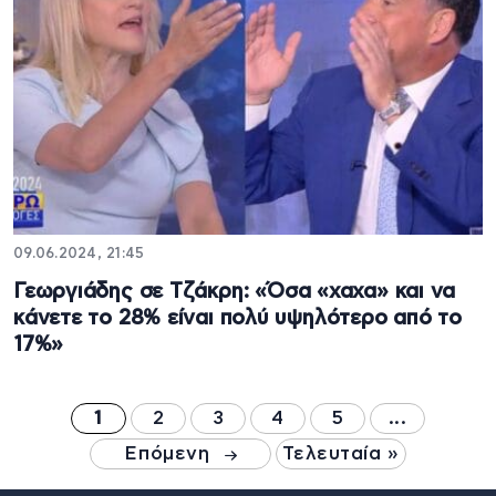
09.06.2024, 21:45
Γεωργιάδης σε Τζάκρη: «Όσα «χαχα» και να
κάνετε το 28% είναι πολύ υψηλότερο από το
17%»
1
2
3
4
5
...
Επόμενη
Τελευταία »