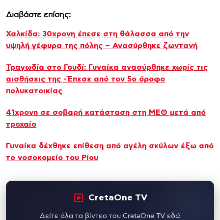
Διαβάστε επίσης:
Χαλκίδα: 30χρονη έπεσε στη θάλασσα από την
υψηλή γέφυρα της πόλης – Ανασύρθηκε ζωντανή
Τραγωδία στο Γουδί: Γυναίκα ανασύρθηκε χωρίς τις
αισθήσεις της -Έπεσε από τον 5ο όροφο
πολυκατοικίας
41χρονη σε σοβαρή κατάσταση στη ΜΕΘ μετά από
τροχαίο
Γυναίκα δέχθηκε επίθεση από αγέλη σκύλων έξω από
το νοσοκομείο του Ρίου
CretaOne TV
Δείτε όλα τα βίντεο του CretaOne TV εδώ