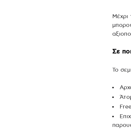
Μέχρι 
μπορού
αξιοπο
Σε πο
Το σεμ
Αρχ
Άτο
Fre
Επι
παρου