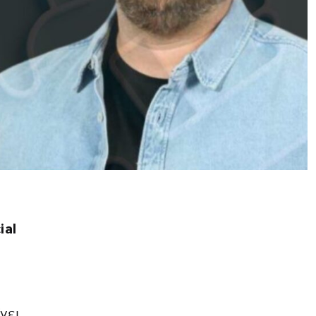
ial
νει