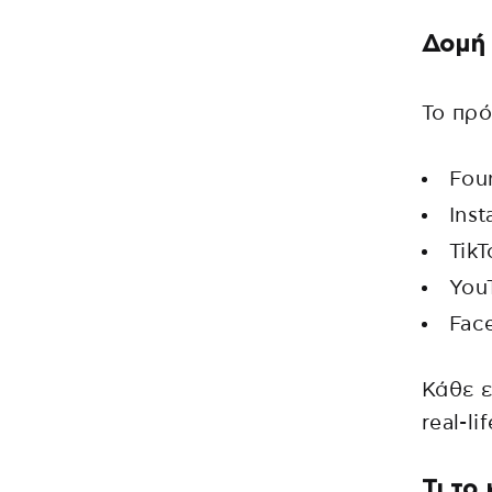
Δομή 
Το πρό
Fou
Ins
TikT
You
Fac
Κάθε ε
real-l
Τι το