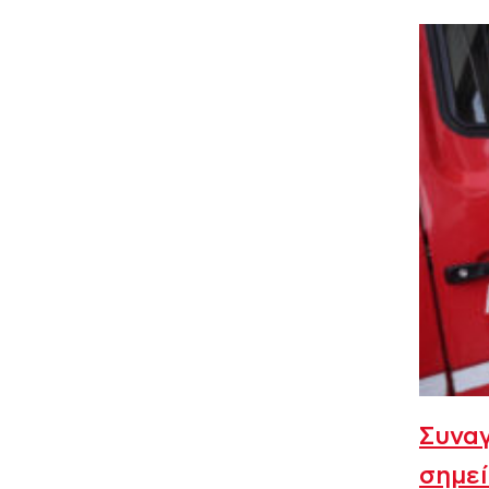
Συναγ
σημεί