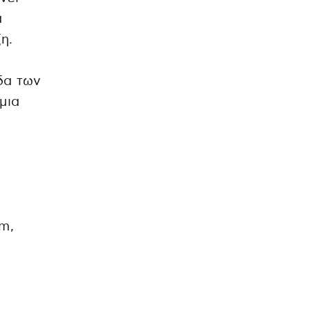
α
η.
δα των
μια
m,