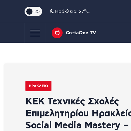
o
Ηράκλειο: 27
C
CretaOne TV
ΗΡΆΚΛΕΙΟ
ΚΕΚ Τεχνικές Σχολές
Επιμελητηρίου Ηρακλεί
Social Media Mastery –