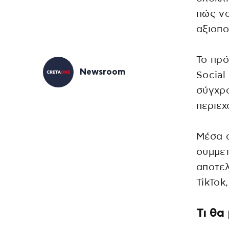
πώς να
αξιοπο
Το πρό
Newsroom
Social
σύγχρο
περιεχ
Μέσα α
συμμετ
αποτελ
TikTok
Τι θα