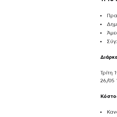
Πρα
Δημ
Άμε
Σύγ
Διάρκε
Τρίτη 
26/05 
Κόστο
Καν