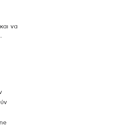
και να
.
ν
ούν
ine