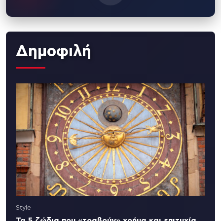
Δημοφιλή
Style
Τα 5 ζώδια που «τραβούν» χρήμα και επιτυχία