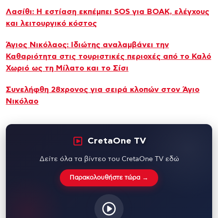
Λασίθι: Η εστίαση εκπέμπει SOS για ΒΟΑΚ, ελέγχους
και λειτουργικό κόστος
Άγιος Νικόλαος: Ιδιώτης αναλαμβάνει την
Καθαριότητα στις τουριστικές περιοχές από το Καλό
Χωριό ως τη Μίλατο και το Σίσι
Συνελήφθη 28χρονος για σειρά κλοπών στον Άγιο
Νικόλαο
CretaOne TV
Δείτε όλα τα βίντεο του CretaOne TV εδώ
Παρακολουθήστε τώρα →