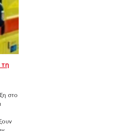
 τη
ξη στο
α
ξουν
ων