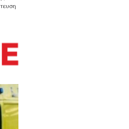
άτευση