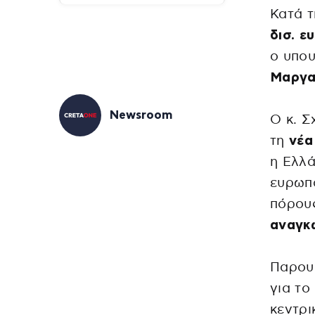
Κατά τ
δισ. ε
ο υπου
Μαργαρ
Newsroom
Ο κ. Σ
τη
νέα
η Ελλ
ευρωπ
πόρου
αναγκ
Παρουσ
για το
κεντρι