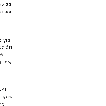
των
20
μείωσε
ς για
ς ότι
ων
ητους
ΑΑΤ
 τρεις
ης