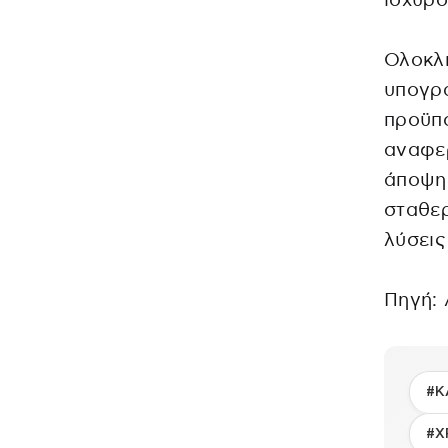
ισχυρό
Ολοκλη
υπογρά
προϋπο
αναφερ
άποψη 
σταθερ
λύσεις
Πηγή:
#Κ
#Χ