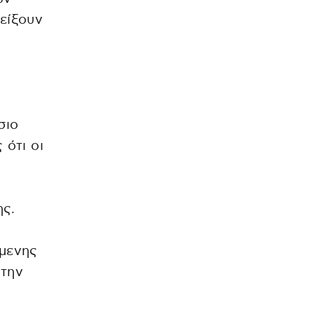
είξουν
σιο
 ότι οι
ης.
έμενης
 την