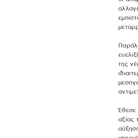
αλλαγ
εμπιστ
μεταρρ
Παράλλ
ευελιξ
της νέ
ιδιαιτ
μεσογε
αντιμε
Έθεσε 
αξίας 
αύξησ