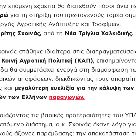
ην επόμενη εξαετία θα διατεθούν πόροι άνω 
υρώ
για τη στήριξη του πρωτογενούς τομέα ση
ργός Αγροτικής Ανάπτυξης και Τροφίμων,
ίτης Σχοινάς,
από τη
Νέα Τρίγλια Χαλκιδικής.
χοινάς στάθηκε ιδιαίτερα στις διαπραγματεύσει
 Κοινή Αγροτική Πολιτική (ΚΑΠ),
επισημαίνοντα
άδα θα συμμετάσχει ενεργά στη διαμόρφωση τ
αϊκών αποφάσεων, διεκδικώντας τους απαραίτ
ς και
μεγαλύτερη ευελιξία για την κάλυψη των
ών των Ελλήνων
παραγωγών.
ιάζοντας τις βασικές προτεραιότητες του ΥΠ
 επόμενο διάστημα, ο κ. Σχοινάς έκανε λόγο για
κούς άξονες παρέμβασης: την αποκατάσταση τ