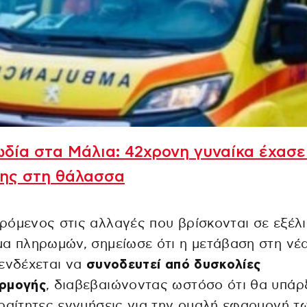
δία στα Μάλια: 42χρονη γυναίκα έχασε
της στη θάλασσα
όμενος στις αλλαγές που βρίσκονται σε εξέλι
α πληρωμών, σημείωσε ότι η μετάβαση στη νέ
ενδέχεται να
συνοδευτεί από δυσκολίες
ρμογής
, διαβεβαιώνοντας ωστόσο ότι θα υπάρ
ραίτητες εγγυήσεις για την ομαλή εφαρμογή τ