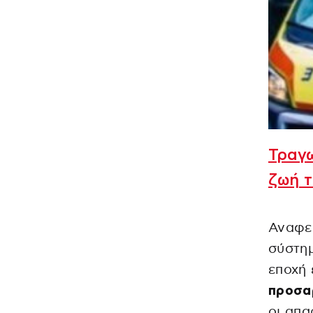
Τραγω
ζωή 
Αναφερ
σύστημ
εποχή 
προσα
οι απα