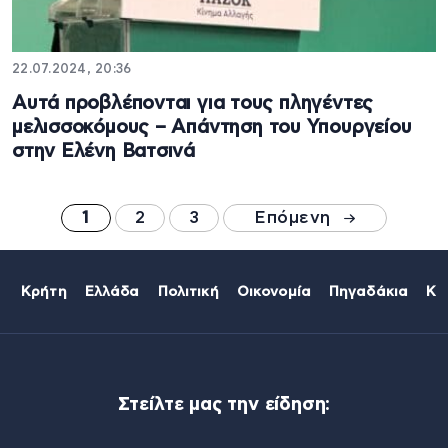
22.07.2024, 20:36
Αυτά προβλέπονται για τους πληγέντες
μελισσοκόμους – Απάντηση του Υπουργείου
στην Ελένη Βατσινά
1
2
3
Επόμενη
Κρήτη
Ελλάδα
Πολιτική
Οικονομία
Πηγαδάκια
Κό
Στείλτε μας την είδηση: