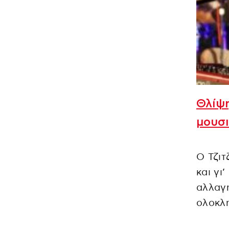
Θλίψη
μουσι
Ο Τζιτ
και γι
αλλαγή
ολοκλη