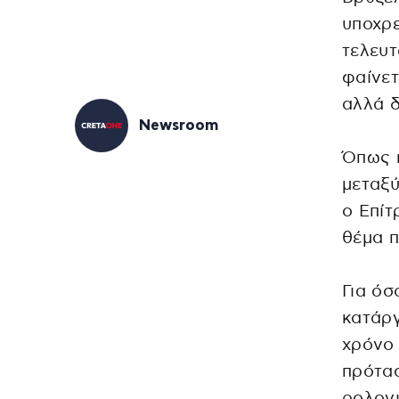
υποχρε
τελευτ
φαίνετ
αλλά δ
Newsroom
Όπως 
μεταξύ
ο Επίτ
θέμα π
Για όσ
κατάρ
χρόνο 
πρότασ
ρολογι