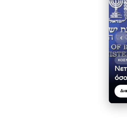
ΚΌΣ
Νετ
όσο
Δι