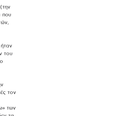
(την
ι που
τών,
 ήταν
ν του
το
ην
ές τον
ω» των
δεν τα