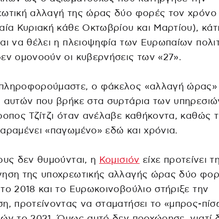
ωτική αλλαγή της ώρας δύο φορές τον χρόνο 
αία Κυριακή κάθε Οκτωβρίου και Μαρτίου), κάτ
αι να θέλει η πλειοψηφία των Ευρωπαίων πολι
εν ομονοούν οι κυβερνήσεις των «27».
πληροφορούμαστε, ο φάκελος «αλλαγή ώρας»
 αυτών που βρήκε στα συρτάρια των υπηρεσιώ
ροπος Τζίτζι όταν ανέλαβε καθήκοντα, καθώς 
αραμένει «παγωμένο» εδώ και χρόνια.
ους δεν θυμούνται, η
Κομισιόν
είχε προτείνει τ
γηση της υποχρεωτικής αλλαγής ώρας δύο φορ
το 2018 και το Ευρωκοινοβούλιο στήριξε την
η, προτείνοντας να σταματήσει το «μπρος-πίσ
ών το 2021. Όμως αυτό δεν προχώρησε, γιατί 