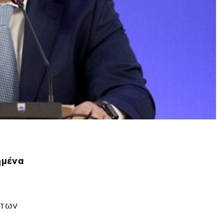
ημένα
 των