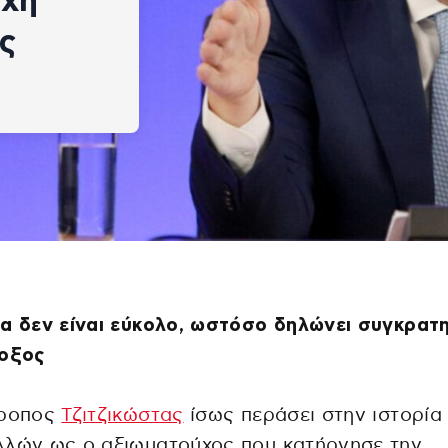
άχη
ς
α δεν είναι εύκολο, ωστόσο δηλώνει συγκρατ
δοξος
τροπος
Τζιτζικώστας
ίσως περάσει στην ιστορία
λλών ως ο αξιωματούχος που κατήργησε την