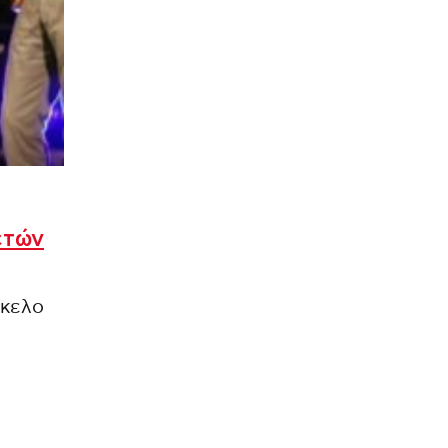
ετών
άκελο