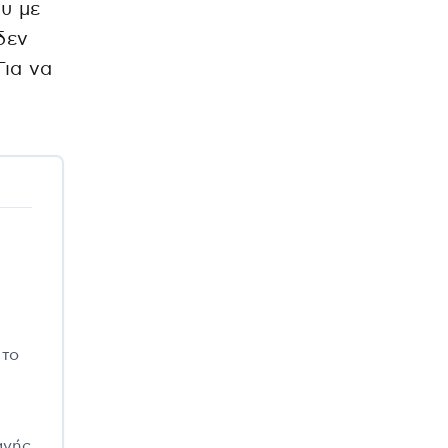
υ με
δεν
Για να
 το
αγής