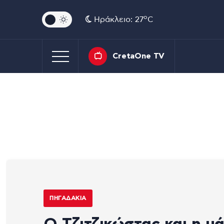
o
Ηράκλειο: 27
C
CretaOne TV
ΠΗΓΑΔΆΚΙΑ