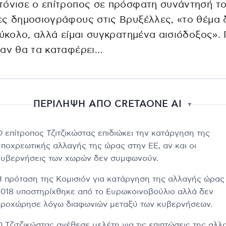
όνισε ο επίτροπος σε πρόσφατη συνάντησή το
ς δημοσιογράφους στις Βρυξέλλες, «το θέμα 
εύκολο, αλλά είμαι συγκρατημένα αισιόδοξος». 
 αν θα τα καταφέρει…
ΠΕΡΙΛΗΨΗ ΑΠΟ CRETAONE AI
▼
Ο επίτροπος Τζιτζικώστας επιδιώκει την κατάργηση της
υποχρεωτικής αλλαγής της ώρας στην ΕΕ, αν και οι
κυβερνήσεις των χωρών δεν συμφωνούν.
Η πρόταση της Κομισιόν για κατάργηση της αλλαγής ώρας
2018 υποστηρίχθηκε από το Ευρωκοινοβούλιο αλλά δεν
προχώρησε λόγω διαφωνιών μεταξύ των κυβερνήσεων.
Ο Τζιτζικώστας ανέθεσε μελέτη για τις επιπτώσεις της αλλ