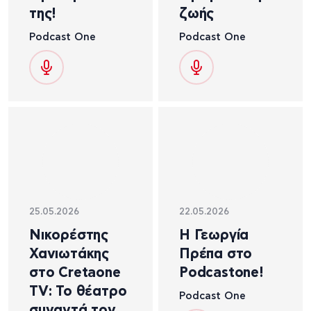
της!
ζωής
Podcast One
Podcast One
25.05.2026
22.05.2026
Νικορέστης
Η Γεωργία
Χανιωτάκης
Πρέπα στο
στο Cretaone
Podcastone!
TV: Το θέατρο
Podcast One
συναντά τον