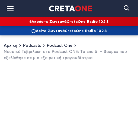
Ακούστε Ζωντανά
CretaOne Radio 102,3
Δείτε Ζωντανά
CretaOne Radio 102,3
Αρχική
Podcasts
Podcast One
Ναυσικά Γαβριλάκη στο Podcast ONE: Το «παιδί – θαύμα» που
εξελίχθηκε σε μια εξαιρετική τραγουδίστρια