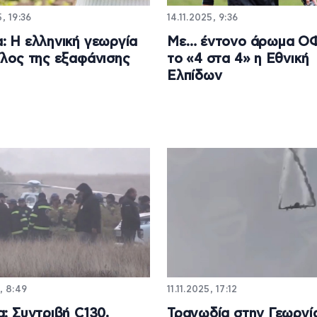
, 19:36
14.11.2025, 9:36
: Η ελληνική γεωργία
Με… έντονο άρωμα ΟΦ
ίλος της εξαφάνισης
το «4 στα 4» η Εθνική
Ελπίδων
, 8:49
11.11.2025, 17:12
α: Συντριβή C130,
Τραγωδία στην Γεωργί