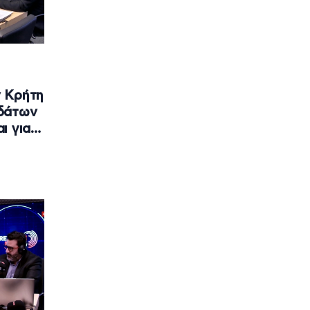
 Κρήτη
Υδάτων
ι για…