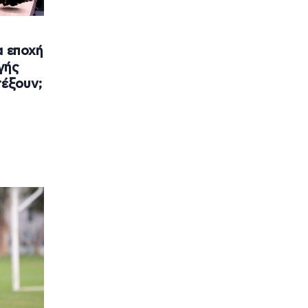
α εποχή
γής
τέξουν;