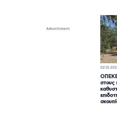
Advertisment
02.10.202
ΟΠΕΚΕΠ
στους 
καθυστ
επιδοτ
σκουπί