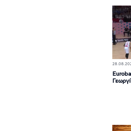
28.08.202
Euroba
Γεωργί