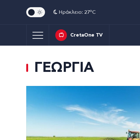
o
Ηράκλειο: 27
C
CretaOne TV
ΓΕΩΡΓΙΑ