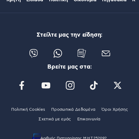
Κρήτη
Ελλάδα
Πολιτική
Οικονομία
Πηγαδάκια
Κό
Στείλτε μας την είδηση:
Βρείτε μας στα:
Πολιτική Cookies
Προσωπικά Δεδομένα
Όροι Χρήσης
Σχετικά με εμάς
Επικοινωνία
Αριθμός Πιστοποίησης Μ.Η.Τ.252092