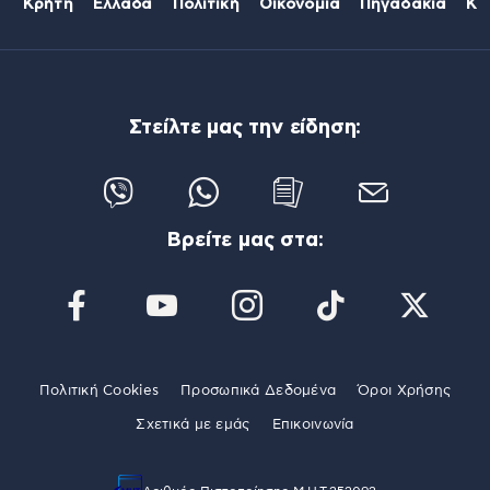
Κρήτη
Ελλάδα
Πολιτική
Οικονομία
Πηγαδάκια
Κό
Στείλτε μας την είδηση:
Βρείτε μας στα:
Πολιτική Cookies
Προσωπικά Δεδομένα
Όροι Χρήσης
Σχετικά με εμάς
Επικοινωνία