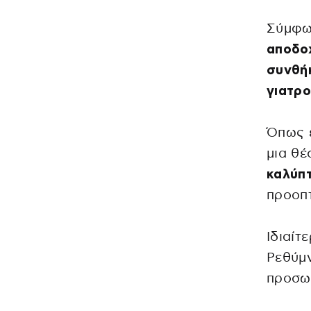
Σύμφω
αποδοχ
συνθήκ
γιατρο
Όπως ε
μια θέ
καλύπτ
προοπτ
Ιδιαίτ
Ρεθύμν
προσω