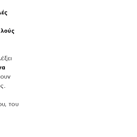
λές
λλούς
έξει
να
χουν
ς.
υ, του