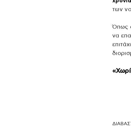
χρόνια
των ν
Όπως 
να επα
επιτάχ
διορισ
«Χωρί
ΔΙΑΒΑΣ