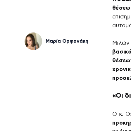
θέσεω
επισημ
αυτομά
Μαρία Ορφανάκη
Μιλών
βασικό
θέσεω
χρονι
προσελ
«Οι δ
Ο κ. Θ
προκηρ