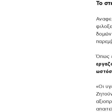
Το στ
Αναφερ
φιλοξε
δομών 
παρεμβ
Όπως ε
εργαζό
ωστόσο
«Οι υγ
Ζητούν
αξιοπρ
απαιτε