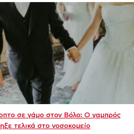
πτο σε γάμο στον Βόλο: Ο γαμπρός
ηξε τελικά στο νοσοκομείο