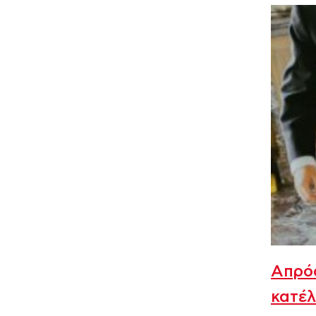
Απρόο
κατέλ