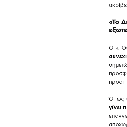
ακρίβε
«Το Δ
εξωτε
Ο κ. 
συνεχ
σημειώ
προσφέ
προοπτ
Όπως 
γίνει 
επαγγε
αποχωρ