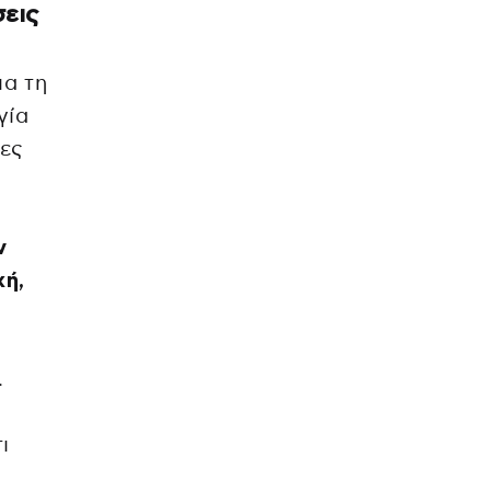
σεις
ια τη
γία
ιες
ν
χή,
.
ι