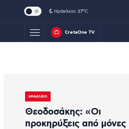
o
Ηράκλειο: 27
C
CretaOne TV
ΗΡΆΚΛΕΙΟ
Θεοδοσάκης: «Οι
προκηρύξεις από μόνες