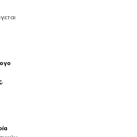
γεται
λογο
.
ρία