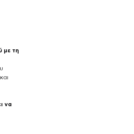
ύ με τη
ου
και
ι να