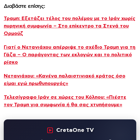
Διαβάστε επίσης:
Τραμπ: Εξετάζει τέλος του πολέμου με το Ιράν χωρίς
πυρηνική συμφωνία – Στο επίκεντρο τα Στενά του
Ορμούζ
Γιατί ο Νετανιάχου απέρριψε το σχέδιο Τραμπ για τη
Γάζα – Ο παράγοντας των εκλογών και το πολιτικό
ρίσκο
Νετανιάχου: «Κανένα παλαιστινιακό κράτος όσο
είμαι εγώ πρωθυπουργός»
Τελεσίγραφο Ιράν σε χώρες του Κόλπου: «Πιέστε
τον Τραμπ για συμφωνία ή θα σας χτυπήσουμε»
CretaOne TV