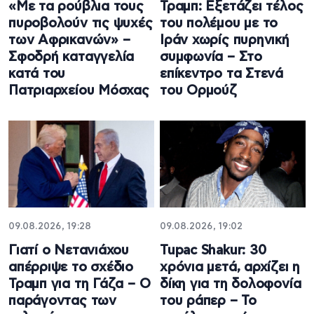
«Με τα ρούβλια τους
Τραμπ: Εξετάζει τέλος
πυροβολούν τις ψυχές
του πολέμου με το
των Αφρικανών» –
Ιράν χωρίς πυρηνική
Σφοδρή καταγγελία
συμφωνία – Στο
κατά του
επίκεντρο τα Στενά
Πατριαρχείου Μόσχας
του Ορμούζ
09.08.2026, 19:28
09.08.2026, 19:02
Γιατί ο Νετανιάχου
Tupac Shakur: 30
απέρριψε το σχέδιο
χρόνια μετά, αρχίζει η
Τραμπ για τη Γάζα – Ο
δίκη για τη δολοφονία
παράγοντας των
του ράπερ – Το