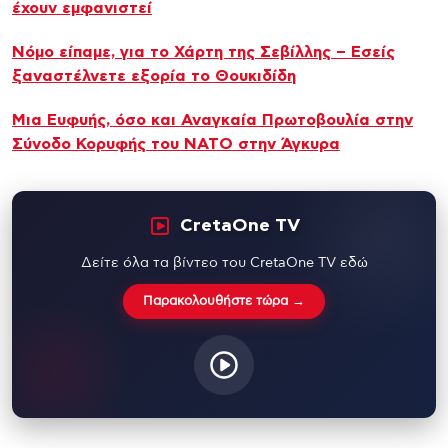
έχουν εμφανιστεί
Νόμο είπαμε, για το Χάρτη της Σεβίλλης – Εσείς
ξαναστέλνετε εξορία το Θουκιδίδη
Μια Ευφυής, όσο και Αναγκαία Πρωτοβουλία στην
Σύνοδο Κορυφής του ΝΑΤΟ στην Άγκυρα
CretaOne TV
Δείτε όλα τα βίντεο του CretaOne TV εδώ
Παρακολουθήστε τώρα →