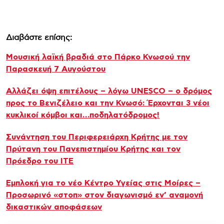
Διαβάστε επίσης:
Μουσική λαϊκή βραδιά στο Πάρκο Κνωσού την
Παρασκευή 7 Αυγούστου
Αλλάζει όψη επιτέλους – λόγω UNESCO – ο δρόμος
προς το Βενιζέλειο και την Κνωσό: Έρχονται 3 νέοι
κυκλικοί κόμβοι και…ποδηλατόδρομος!
Συνάντηση του Περιφερειάρχη Κρήτης με τον
Πρύτανη του Πανεπιστημίου Κρήτης και τον
Πρόεδρο του ΙΤΕ
Εμπλοκή για το νέο Κέντρο Υγείας στις Μοίρες –
Προσωρινό «στοπ» στον διαγωνισμό εν’ αναμονή
δικαστικών αποφάσεων