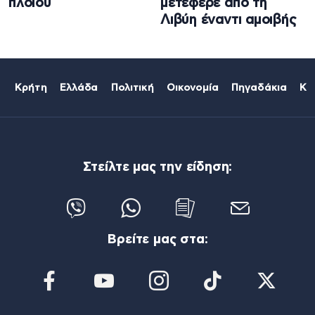
πλοίου
μετέφερε από τη
Λιβύη έναντι αμοιβής
Κρήτη
Ελλάδα
Πολιτική
Οικονομία
Πηγαδάκια
Κό
Στείλτε μας την είδηση:
Βρείτε μας στα: