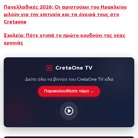
Πανελλαδικές 2026: Οι αριστούχοι του Ηρακλείου
μιλούν για την επιτυχία και τα όνειρά τους στο
Cretaone
Σχολεία: Πότε χτυπά το πρώτο κουδούνι της νέας
χρονιάς
CretaOne TV
Δείτε όλα τα βίντεο του CretaOne TV εδώ
Παρακολουθήστε τώρα →