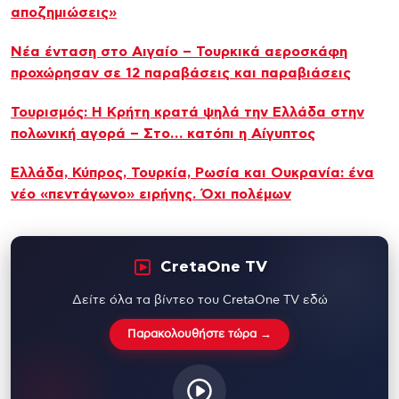
αποζημιώσεις»
Νέα ένταση στο Αιγαίο – Τουρκικά αεροσκάφη
προχώρησαν σε 12 παραβάσεις και παραβιάσεις
Τουρισμός: Η Κρήτη κρατά ψηλά την Ελλάδα στην
πολωνική αγορά – Στο… κατόπι η Αίγυπτος
Ελλάδα, Κύπρος, Τουρκία, Ρωσία και Ουκρανία: ένα
νέο «πεντάγωνο» ειρήνης. Όχι πολέμων
CretaOne TV
Δείτε όλα τα βίντεο του CretaOne TV εδώ
Παρακολουθήστε τώρα →