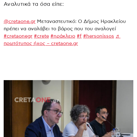
Αναλυτικά τα όσα είπε:
@cretaone.gr
Μεταναστευτικό: Ο Δήμος Ηρακλείου
πρέπει να αναλάβει το βάρος που του αναλογεί
#cretaonegr
#crete
#ηράκλειο
#f
#hersonissos
♬
πρωτότυπος ήχος – cretaone.gr