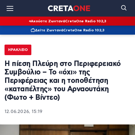
Ακούστε Ζωντανά
CretaOne Radio 102,3
Δείτε Ζωντανά
CretaOne Radio 102,3
ΗΡΆΚΛΕΙΟ
Η πίεση Πλεύρη στο Περιφερειακό
Συμβούλιο – Το «όχι» της
Περιφέρειας και η τοποθέτηση
«καταπέλτης» του Αρναουτάκη
(Φωτο + Βίντεο)
12.06.2026, 15:19