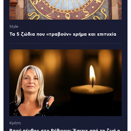
Style
Τα 5 ζώδια που «τραβούν» χρήμα και επιτυχία
Κρήτη
Βαρύ πένθος στο Ρέθυμνο: Έφυγε από τη ζωή η